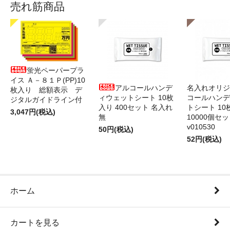
売れ筋商品
蛍光ペーパープラ
イス Ａ－８１Ｐ(PP)10
アルコールハンデ
名入れオリジ
枚入り 総額表示 デ
ィウェットシート 10枚
コールハンデ
ジタルガイドライン付
入り 400セット 名入れ
トシート 10
3,047円(税込)
無
10000個セ
v010530
50円(税込)
52円(税込)
ホーム
カートを見る