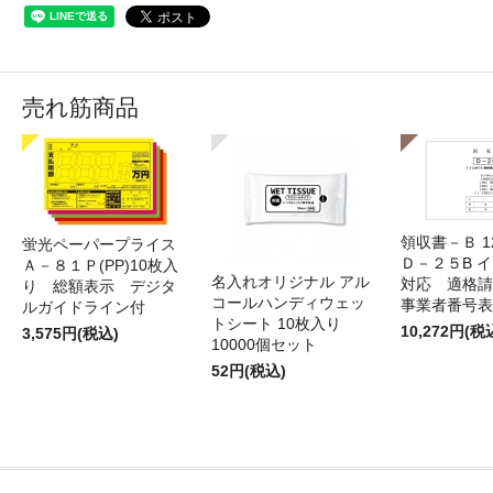
売れ筋商品
領収書－Ｂ 
蛍光ペーパープライス
Ｄ－２５B 
Ａ－８１Ｐ(PP)10枚入
名入れオリジナル アル
対応 適格請
り 総額表示 デジタ
コールハンディウェッ
事業者番号表
ルガイドライン付
トシート 10枚入り
10,272円(税
3,575円(税込)
10000個セット
52円(税込)