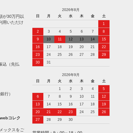
2026年8月
額が30万円以
日
月
火
水
木
金
土
利用いただけ
1
2
3
4
5
6
7
8
9
10
11
12
13
14
15
16
17
18
19
20
21
22
23
24
25
26
27
28
29
30
31
振込（先払
2026年9月
日
月
火
水
木
金
土
1
2
3
4
5
ト銀行）
6
7
8
9
10
11
12
13
14
15
16
17
18
19
20
21
22
23
24
25
26
webコレク
27
28
29
30
アメックスをご
営業時間：9：00～18：00