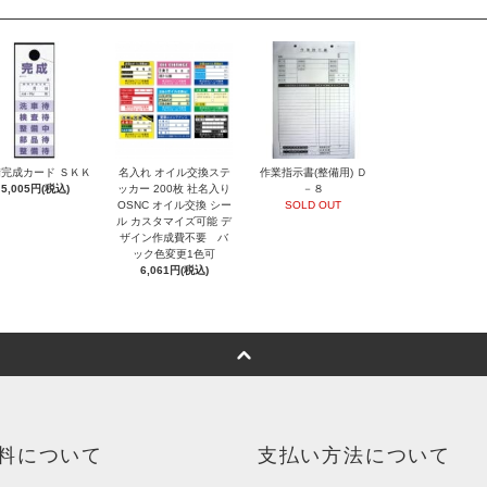
完成カード ＳＫＫ
名入れ オイル交換ステ
作業指示書(整備用) Ｄ
5,005円(税込)
ッカー 200枚 社名入り
－８
OSNC オイル交換 シー
SOLD OUT
ル カスタマイズ可能 デ
ザイン作成費不要 バ
ック色変更1色可
6,061円(税込)
料について
支払い方法について