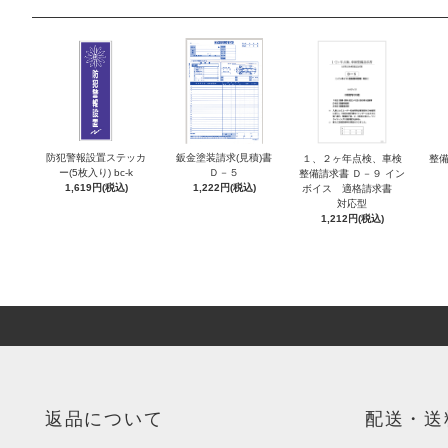
防犯警報設置ステッカ
鈑金塗装請求(見積)書
１、２ヶ年点検、車検
整備
ー(5枚入り) bc-k
Ｄ－５
整備請求書 Ｄ－９ イン
1,619円(税込)
1,222円(税込)
ボイス 適格請求書
対応型
1,212円(税込)
返品について
配送・送