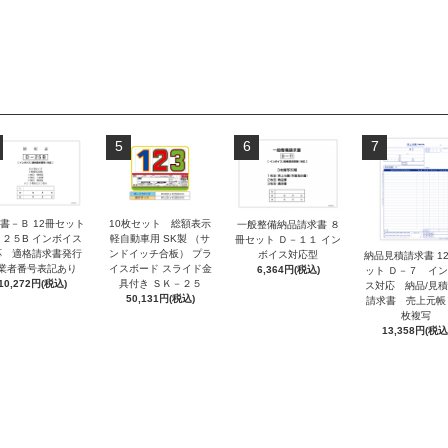
5
6
7
書－Ｂ 12冊セット
10枚セット 総額表示
一般整備納品請求書 ８
－２５B インボイス
軽自動車用 SK製 （サ
冊セット Ｄ－１１ イン
応 適格請求書発行
ンドイッチ合板） プラ
ボイス対応型
納品見積請求書 1
業者番号表記あり
イスボード スライド金
6,364円(税込)
ット Ｄ－７ イ
10,272円(税込)
具付き ＳＫ－２５
ス対応 納品/見
50,131円(税込)
請求書 売上元帳
枚複写
13,358円(税込