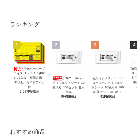
ランキング
1
2
3
4
領収
蛍光ペーパープ
Ｄ
ライス Ａ－８１Ｐ(PP)
対
10枚入り 総額表示
アルコールハン
名入れオリジナル アル
事
デジタルガイドライン
ディウェットシート 10
コールハンディウェッ
付
枚入り 400セット 名入
トシート 10枚入り 100
3,047円(税込)
れ無
00個セット v010530
50円(税込)
52円(税込)
おすすめ商品