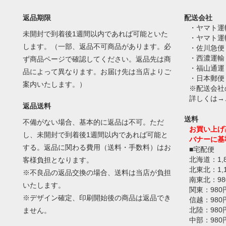
返品期限
配送会社
・ヤマト運
未開封で到着後1週間以内であれば可能といた
・ヤマト運
します。（一部、返品不可商品があります。必
・佐川急便
・西濃運輸
ず商品ページで確認してください。返品先は商
・福山通運
品によって異なります。お届け先は当店よりご
・日本郵便
案内いたします。）
※配送会社
詳しくは→
返品送料
送料
不備がない場合、基本的に返品は不可。ただ
お買い上げ
し、未開封で到着後1週間以内であれば可能と
バナーに基
する。返品に関わる費用（送料・手数料）はお
■宅配便
北海道：1,
客様負担となります。
北東北：1,
※不良品の返品交換の場合、送料は当店が負担
南東北：98
いたします。
関東：980
※デザイン確定、印刷開始後の商品は返品でき
信越：980
北陸：980
ません。
中部：980