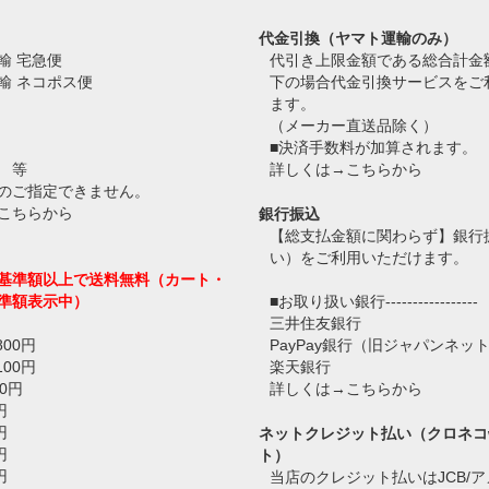
代金引換（ヤマト運輸のみ）
輸 宅急便
代引き上限金額である総合計金
輸 ネコポス便
下の場合代金引換サービスをご
ます。
（メーカー直送品除く）
■決済手数料が加算されます。
 等
詳しくは→
こちらから
のご指定できません。
こちらから
銀行振込
【総支払金額に関わらず】銀行
い）をご利用いただけます。
基準額以上で送料無料（カート・
準額表示中）
■お取り扱い銀行-----------------
三井住友銀行
800円
PayPay銀行（旧ジャパンネッ
100円
楽天銀行
0円
詳しくは→
こちらから
円
円
ネットクレジット払い（クロネコ
円
ト）
円
当店のクレジット払いはJCB/