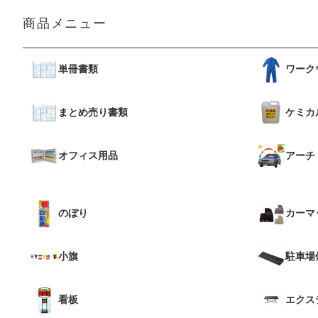
商品メニュー
単冊書類
ワーク
まとめ売り書類
ケミカ
オフィス用品
アーチ
のぼり
カーマ
小旗
駐車場
看板
エクス