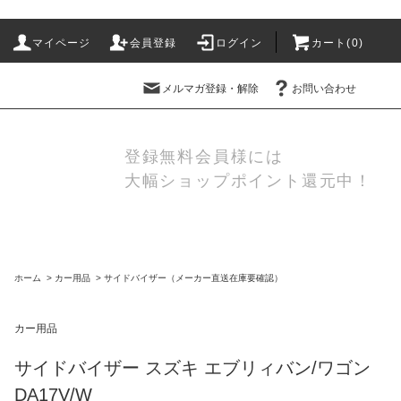
マイページ
会員登録
ログイン
カート(
0
)
メルマガ登録・解除
お問い合わせ
登録無料会員様には
大幅ショップポイント還元中！
ホーム
>
カー用品
>
サイドバイザー（メーカー直送在庫要確認）
カー用品
サイドバイザー スズキ エブリィバン/ワゴン
DA17V/W