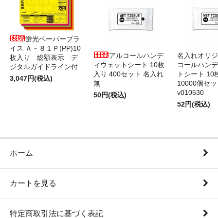
蛍光ペーパープラ
イス Ａ－８１Ｐ(PP)10
アルコールハンデ
名入れオリジ
枚入り 総額表示 デ
ィウェットシート 10枚
コールハンデ
ジタルガイドライン付
入り 400セット 名入れ
トシート 10
3,047円(税込)
無
10000個セ
v010530
50円(税込)
52円(税込)
ホーム
カートを見る
特定商取引法に基づく表記