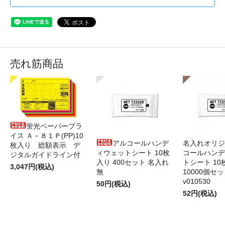
売れ筋商品
蛍光ペーパープラ
イス Ａ－８１Ｐ(PP)10
アルコールハンデ
名入れオリジ
枚入り 総額表示 デ
ィウェットシート 10枚
コールハンデ
ジタルガイドライン付
入り 400セット 名入れ
トシート 10
3,047円(税込)
無
10000個セ
v010530
50円(税込)
52円(税込)