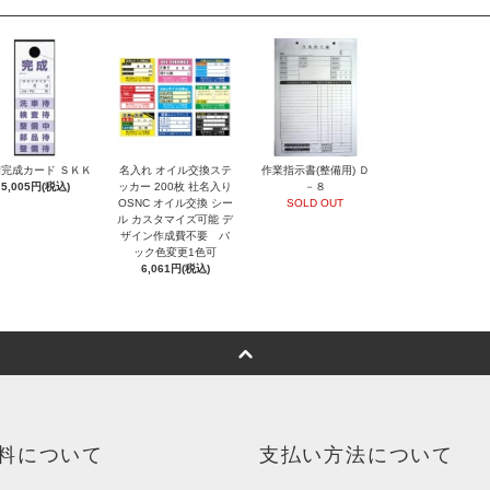
完成カード ＳＫＫ
名入れ オイル交換ステ
作業指示書(整備用) Ｄ
5,005円(税込)
ッカー 200枚 社名入り
－８
OSNC オイル交換 シー
SOLD OUT
ル カスタマイズ可能 デ
ザイン作成費不要 バ
ック色変更1色可
6,061円(税込)
料について
支払い方法について