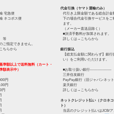
代金引換（ヤマト運輸のみ）
輸 宅急便
代引き上限金額である総合計金
輸 ネコポス便
下の場合代金引換サービスをご
ます。
（メーカー直送品除く）
■決済手数料が加算されます。
 等
詳しくは→
こちらから
のご指定できません。
こちらから
銀行振込
【総支払金額に関わらず】銀行
い）をご利用いただけます。
基準額以上で送料無料（カート・
準額表示中）
■お取り扱い銀行-----------------
三井住友銀行
800円
PayPay銀行（旧ジャパンネッ
100円
楽天銀行
0円
詳しくは→
こちらから
円
円
ネットクレジット払い（クロネコ
円
ト）
円
当店のクレジット払いはJCB/