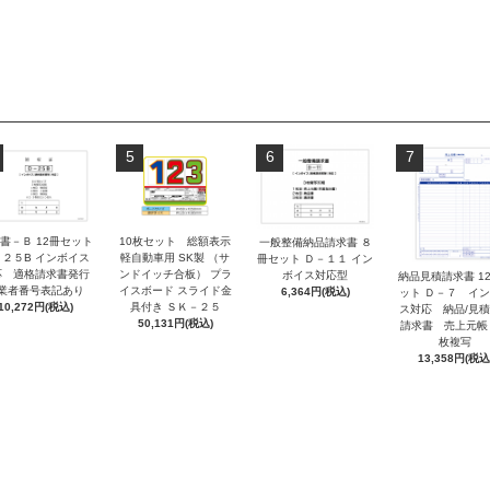
5
6
7
書－Ｂ 12冊セット
10枚セット 総額表示
一般整備納品請求書 ８
－２５B インボイス
軽自動車用 SK製 （サ
冊セット Ｄ－１１ イン
応 適格請求書発行
ンドイッチ合板） プラ
ボイス対応型
納品見積請求書 1
業者番号表記あり
イスボード スライド金
6,364円(税込)
ット Ｄ－７ イ
10,272円(税込)
具付き ＳＫ－２５
ス対応 納品/見
50,131円(税込)
請求書 売上元帳
枚複写
13,358円(税込