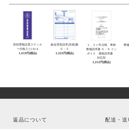
防犯警報設置ステッカ
鈑金塗装請求(見積)書
１、２ヶ年点検、車検
整備
ー(5枚入り) bc-k
Ｄ－５
整備請求書 Ｄ－９ イン
1,619円(税込)
1,222円(税込)
ボイス 適格請求書
対応型
1,212円(税込)
返品について
配送・送