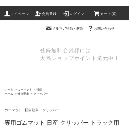
マイページ
会員登録
ログイン
カート(
0
)
メルマガ登録・解除
お問い合わせ
登録無料会員様には
大幅ショップポイント還元中！
ホーム
>
カーマット
>
日産
ホーム
>
軽自動車
>
クリッパー
カーマット
軽自動車
クリッパー
専用ゴムマット 日産 クリッパー トラック用