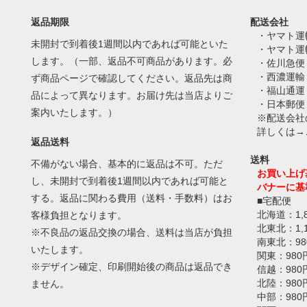
返品期限
配送会社
・ヤマト運
未開封で到着後1週間以内であれば可能といた
・ヤマト運
します。（一部、返品不可商品があります。必
・佐川急便
・西濃運輸
ず商品ページで確認してください。返品先は商
・福山通運
品によって異なります。お届け先は当店よりご
・日本郵便
案内いたします。）
※配送会社
詳しくは→
返品送料
送料
不備がない場合、基本的に返品は不可。ただ
お買い上げ
し、未開封で到着後1週間以内であれば可能と
バナーに基
する。返品に関わる費用（送料・手数料）はお
■宅配便
北海道：1,
客様負担となります。
北東北：1,
※不良品の返品交換の場合、送料は当店が負担
南東北：98
いたします。
関東：980
※デザイン確定、印刷開始後の商品は返品でき
信越：980
北陸：980
ません。
中部：980