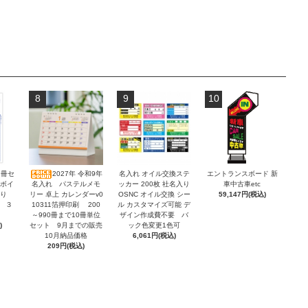
8
9
10
2冊セ
2027年 令和9年
名入れ オイル交換ステ
エントランスボード 新
ンボイ
名入れ パステルメモ
ッカー 200枚 社名入り
車中古車etc
積り
リー 卓上 カレンダーv0
OSNC オイル交換 シー
59,147円(税込)
 ３
10311箔押印刷 200
ル カスタマイズ可能 デ
～990冊まで10冊単位
ザイン作成費不要 バ
)
セット 9月までの販売
ック色変更1色可
10月納品価格
6,061円(税込)
209円(税込)