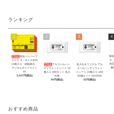
ランキング
1
2
3
4
領収
蛍光ペーパープ
Ｄ
ライス Ａ－８１Ｐ(PP)
対
10枚入り 総額表示
アルコールハン
名入れオリジナル アル
事
デジタルガイドライン
ディウェットシート 10
コールハンディウェッ
付
枚入り 400セット 名入
トシート 10枚入り 100
3,047円(税込)
れ無
00個セット v010530
50円(税込)
52円(税込)
おすすめ商品