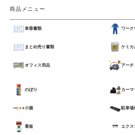
商品メニュー
単冊書類
ワーク
まとめ売り書類
ケミカ
オフィス用品
アーチ
のぼり
カーマ
小旗
駐車場
看板
エクス