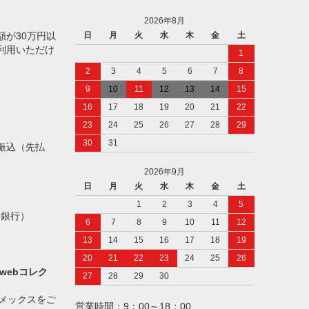
2026年8月
額が30万円以
日
月
火
水
木
金
土
利用いただけ
1
2
3
4
5
6
7
8
9
10
11
12
13
14
15
16
17
18
19
20
21
22
23
24
25
26
27
28
29
30
31
振込（先払
2026年9月
日
月
火
水
木
金
土
1
2
3
4
5
ト銀行）
6
7
8
9
10
11
12
13
14
15
16
17
18
19
20
21
22
23
24
25
26
webコレク
27
28
29
30
アメックスをご
営業時間：9：00～18：00