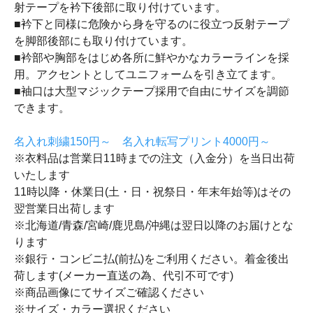
射テープを衿下後部に取り付けています。
■衿下と同様に危険から身を守るのに役立つ反射テープ
を脚部後部にも取り付けています。
■衿部や胸部をはじめ各所に鮮やかなカラーラインを採
用。アクセントとしてユニフォームを引き立てます。
■袖口は大型マジックテープ採用で自由にサイズを調節
できます。
名入れ刺繍150円～ 名入れ転写プリント4000円～
※衣料品は営業日11時までの注文（入金分）を当日出荷
いたします
11時以降・休業日(土・日・祝祭日・年末年始等)はその
翌営業日出荷します
※北海道/青森/宮崎/鹿児島/沖縄は翌日以降のお届けとな
ります
※銀行・コンビニ払(前払)をご利用ください。着金後出
荷します(メーカー直送の為、代引不可です)
※商品画像にてサイズご確認ください
※サイズ・カラー選択ください