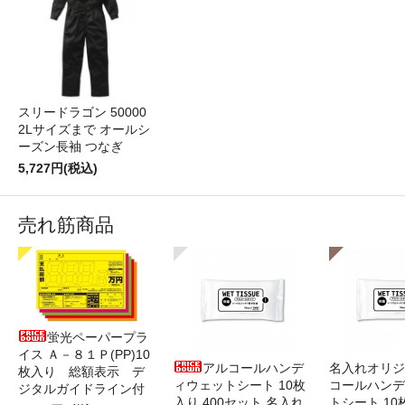
スリードラゴン 50000
2Lサイズまで オールシ
ーズン長袖 つなぎ
5,727円(税込)
売れ筋商品
蛍光ペーパープラ
イス Ａ－８１Ｐ(PP)10
アルコールハンデ
名入れオリジ
枚入り 総額表示 デ
ィウェットシート 10枚
コールハンデ
ジタルガイドライン付
入り 400セット 名入れ
トシート 10