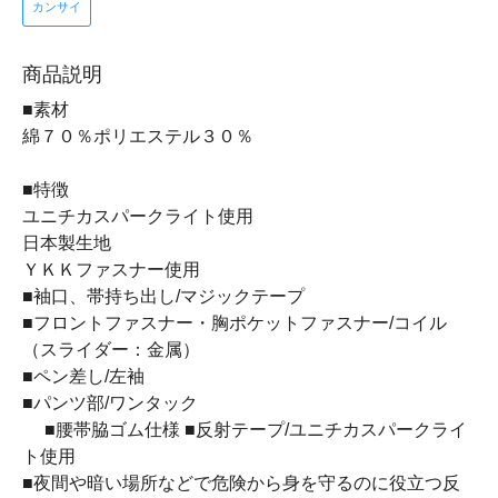
カンサイ
商品説明
■素材
綿７０％ポリエステル３０％
■特徴
ユニチカスパークライト使用
日本製生地
ＹＫＫファスナー使用
■袖口、帯持ち出し/マジックテープ
■フロントファスナー・胸ポケットファスナー/コイル
（スライダー：金属）
■ペン差し/左袖
■パンツ部/ワンタック
■腰帯脇ゴム仕様 ■反射テープ/ユニチカスパークライ
ト使用
■夜間や暗い場所などで危険から身を守るのに役立つ反