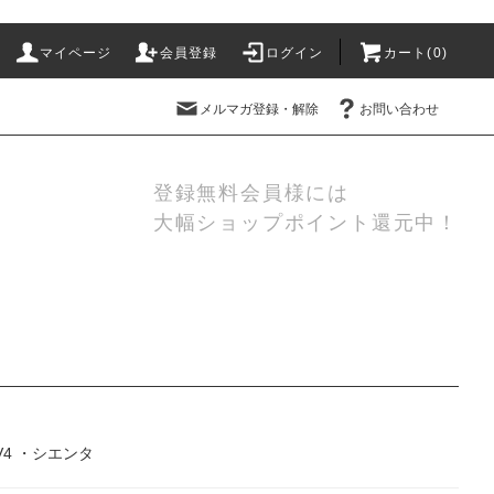
マイページ
会員登録
ログイン
カート(
0
)
メルマガ登録・解除
お問い合わせ
登録無料会員様には
大幅ショップポイント還元中！
V4
・
シエンタ