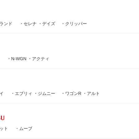
ランド
・
セレナ
・
デイズ
・
クリッパー
・
N-WGN
・
アクティ
イ
・
エブリィ
・
ジムニー
・
ワゴンR
・
アルト
ット
・
ムーブ