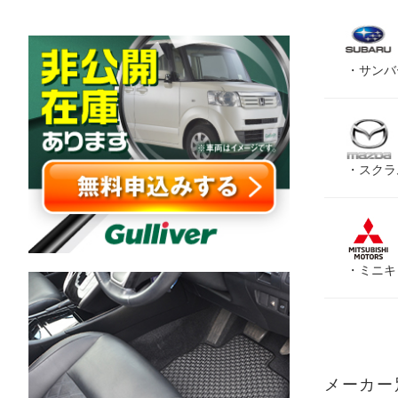
・
サンバ
・
スクラ
・
ミニキ
メーカー