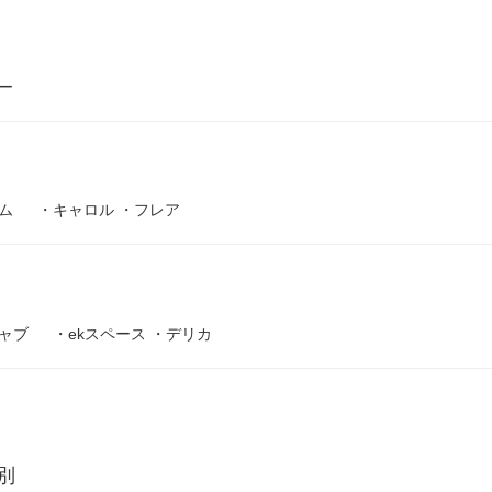
ー
ム
・
キャロル
・
フレア
ャブ
・
ekスペース
・
デリカ
別