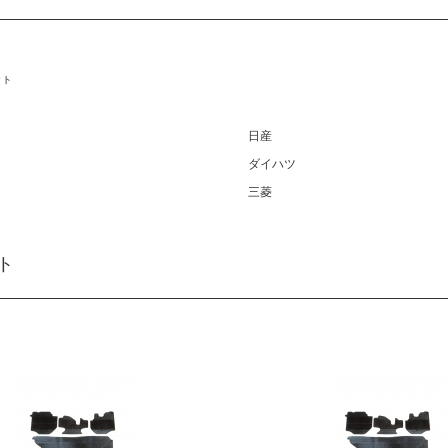
ット
日産
ダイハツ
三菱
ト