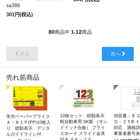
sa386
301円(税込)
80
1
12
商品中
-
商品
戻る
次へ
売れ筋商品
10枚セット 総額表示
領収書－Ｂ 
蛍光ペーパープライス
軽自動車用 SK製 （サン
Ｄ－２５B 
Ａ－８１Ｐ(PP)10枚入
ドイッチ合板） プライ
対応 適格請
り 総額表示 デジタ
スボード スライド金具
事業者番号表
ルガイドライン付
付き ＳＫ－２５