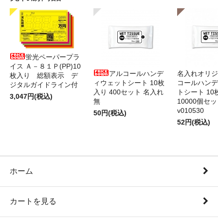
蛍光ペーパープラ
イス Ａ－８１Ｐ(PP)10
アルコールハンデ
名入れオリジ
枚入り 総額表示 デ
ィウェットシート 10枚
コールハンデ
ジタルガイドライン付
入り 400セット 名入れ
トシート 10
3,047円(税込)
無
10000個セ
v010530
50円(税込)
52円(税込)
ホーム
カートを見る