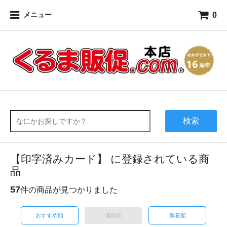
0
メニュー
検索
【印字済みカード】 に登録されている商
品
57
件の商品が見つかりました
おすすめ順
価格順
新着順