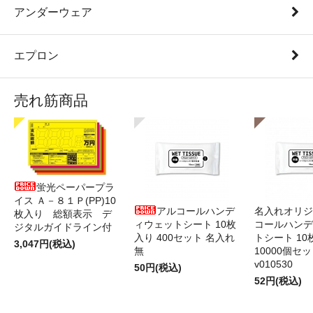
アンダーウェア
エプロン
売れ筋商品
蛍光ペーパープラ
イス Ａ－８１Ｐ(PP)10
アルコールハンデ
名入れオリジ
枚入り 総額表示 デ
ィウェットシート 10枚
コールハンデ
ジタルガイドライン付
入り 400セット 名入れ
トシート 10
3,047円(税込)
無
10000個セ
v010530
50円(税込)
52円(税込)