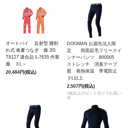
オートバイ 反射型 腰割
DOGMAN お届先法人限
れ式 春夏つなぎ 服 JIS
定 両面起毛フリースイ
T8127 適合品 1-7635 作業
ンナーパンツ 800005
服 ３L～
ストレッチ 消臭テープ
股 発熱保温 帯電防止
20,484円(税込)
３L以上
2,507円(税込)
2枚以上のセット売りでお買い
得