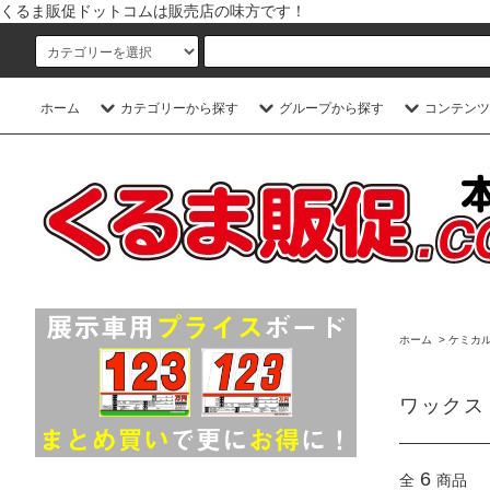
くるま販促ドットコムは販売店の味方です！
ホーム
カテゴリーから探す
グループから探す
コンテンツ
ホーム
>
ケミカ
ワックス
6
全
商品