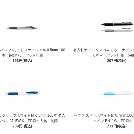
ン ぺんてる エナージェル 0.5mm 100
名入れボールペン ぺんてる エナージェル
本 p-bln75 パッド印刷
0本～ パッド印刷 p-bl
193円(税込)
207円(税込)
クリップホワイト軸 0.5mm 100本 名入
ゼブラ スラリホワイト軸 0.7mm 10
ペン JJ15W-K PP袋封入無 抗菌
ルペン BN11W PP袋
209円(税込)
231円(税込)