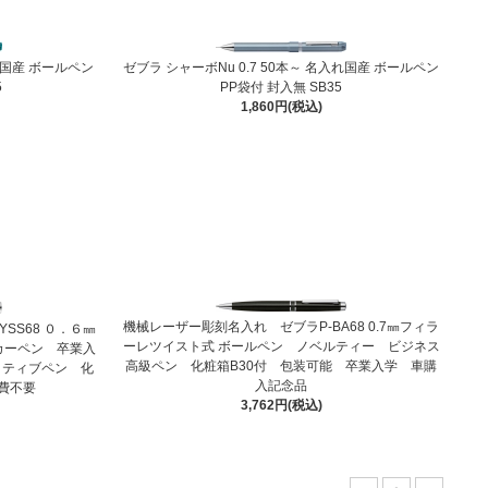
れ国産 ボールペン
ゼブラ シャーボNu 0.7 50本～ 名入れ国産 ボールペン
5
PP袋付 封入無 SB35
1,860円(税込)
機械レーザー彫刻名入れ ゼブラP-BA68 0.7㎜フィラ
SS68 ０．６㎜
ーレツイスト式 ボールペン ノベルティー ビジネス
カーペン 卒業入
高級ペン 化粧箱B30付 包装可能 卒業入学 車購
イティブペン 化
入記念品
成費不要
3,762円(税込)