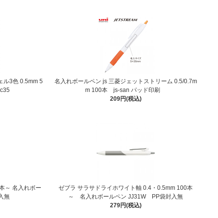
3色 0.5mm 5
名入れボールペン js 三菱ジェットストリーム 0.5/0.7m
c35
m 100本 js-san パッド印刷
209円(税込)
0本～ 名入れボー
ゼブラ サラサドライホワイト軸 0.4・0.5mm 100本
封入無
～ 名入れボールペン JJ31W PP袋封入無
279円(税込)