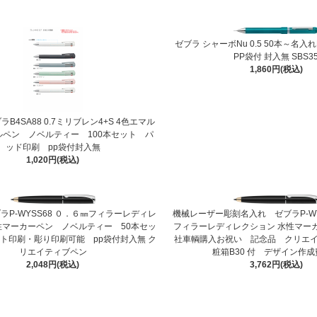
ゼブラ シャーボNu 0.5 50本～名入
PP袋付 封入無 SBS3
1,860円(税込)
B4SA88 0.7ミリブレン4+S 4色エマル
ルペン ノベルティー 100本セット パ
ッド印刷 pp袋付封入無
1,020円(税込)
ラP-WYSS68 ０．６㎜フィラーレディレ
機械レーザー彫刻名入れ ゼブラP-WY
性マーカーペン ノベルティー 50本セッ
フィラーレディレクション 水性マー
ト印刷・彫り印刷可能 pp袋付封入無 ク
社車輌購入お祝い 記念品 クリエ
リエイティブペン
粧箱B30 付 デザイン作
2,048円(税込)
3,762円(税込)