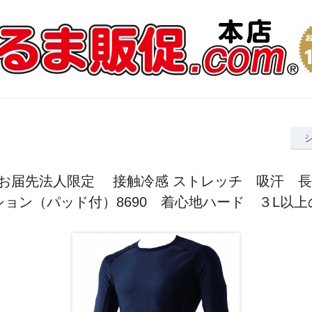
N お届先法人限定 接触冷感 ストレッチ 吸汗 
ョン（パッド付）8690 着心地ハード ３L以