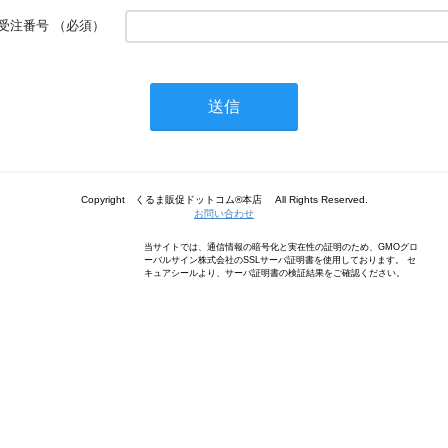
受注番号
（必須）
Copyright くるま販促ドットコム®本店 All Rights Reserved.
お問い合わせ
当サイトでは、通信情報の暗号化と実在性の証明のため、GMOグロ
ーバルサイン株式会社のSSLサーバ証明書を使用しております。 セ
キュアシールより、サーバ証明書の検証結果をご確認ください。