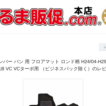
バー バン 用 フロアマット ロンド柄 H24/04-H29/1
31B VC VCターボ用 （ビジネスパック除く）のレ