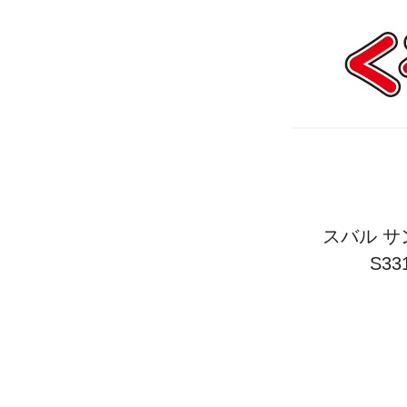
スバル サン
S3