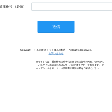
受注番号
（必須）
Copyright くるま販促ドットコム®本店 All Rights Reserved.
お問い合わせ
当サイトでは、通信情報の暗号化と実在性の証明のため、GMOグロ
ーバルサイン株式会社のSSLサーバ証明書を使用しております。 セ
キュアシールより、サーバ証明書の検証結果をご確認ください。