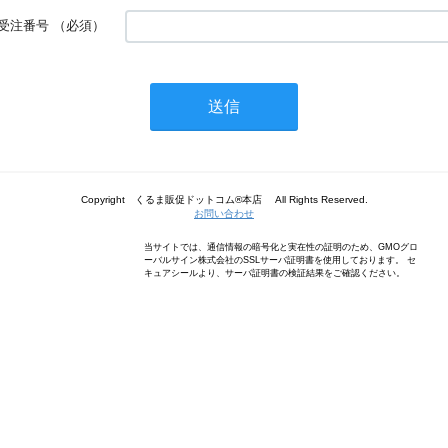
受注番号
（必須）
Copyright くるま販促ドットコム®本店 All Rights Reserved.
お問い合わせ
当サイトでは、通信情報の暗号化と実在性の証明のため、GMOグロ
ーバルサイン株式会社のSSLサーバ証明書を使用しております。 セ
キュアシールより、サーバ証明書の検証結果をご確認ください。