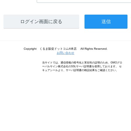
ログイン画面に戻る
Copyright くるま販促ドットコム®本店 All Rights Reserved.
お問い合わせ
当サイトでは、通信情報の暗号化と実在性の証明のため、GMOグロ
ーバルサイン株式会社のSSLサーバ証明書を使用しております。 セ
キュアシールより、サーバ証明書の検証結果をご確認ください。