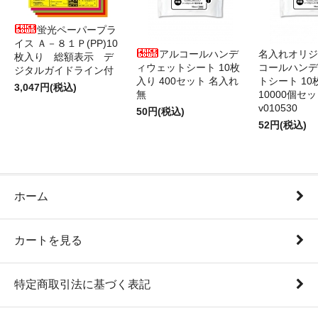
蛍光ペーパープラ
イス Ａ－８１Ｐ(PP)10
アルコールハンデ
名入れオリジ
枚入り 総額表示 デ
ィウェットシート 10枚
コールハンデ
ジタルガイドライン付
入り 400セット 名入れ
トシート 10
3,047円(税込)
無
10000個セ
v010530
50円(税込)
52円(税込)
ホーム
カートを見る
特定商取引法に基づく表記