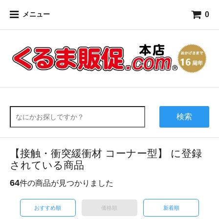
0
メニュー
検索
【接触・衝突緩衝材 コーナー型】 に登録
されている商品
64
件の商品が見つかりました
おすすめ順
価格順
新着順