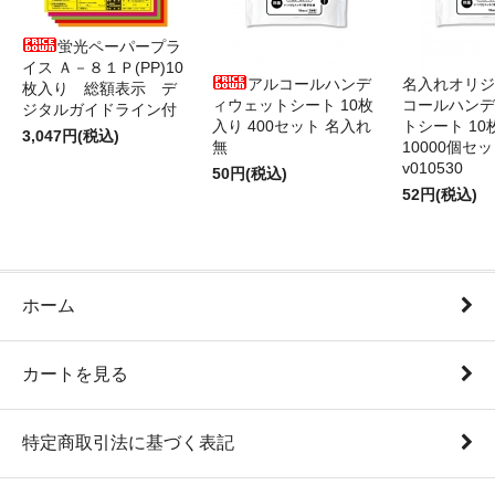
蛍光ペーパープラ
イス Ａ－８１Ｐ(PP)10
アルコールハンデ
名入れオリジ
枚入り 総額表示 デ
ィウェットシート 10枚
コールハンデ
ジタルガイドライン付
入り 400セット 名入れ
トシート 10
3,047円(税込)
無
10000個セ
v010530
50円(税込)
52円(税込)
ホーム
カートを見る
特定商取引法に基づく表記