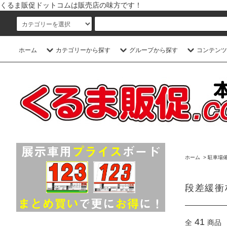
くるま販促ドットコムは販売店の味方です！
ホーム
カテゴリーから探す
グループから探す
コンテンツ
ホーム
>
駐車場
段差緩衝
41
全
商品