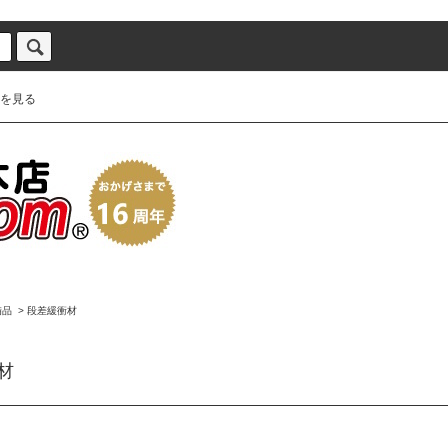
を見る
備品
>
段差緩衝材
材