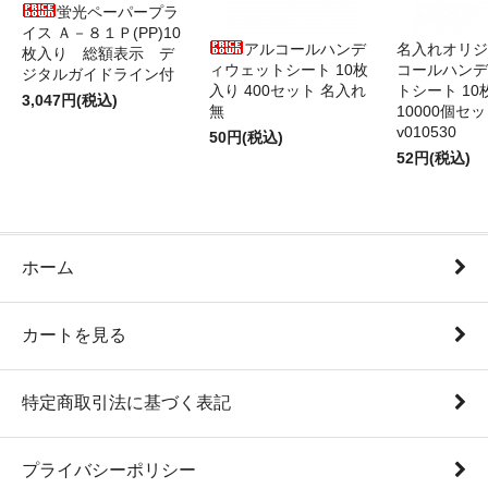
蛍光ペーパープラ
イス Ａ－８１Ｐ(PP)10
アルコールハンデ
名入れオリジ
枚入り 総額表示 デ
ィウェットシート 10枚
コールハンデ
ジタルガイドライン付
入り 400セット 名入れ
トシート 10
3,047円(税込)
無
10000個セ
v010530
50円(税込)
52円(税込)
ホーム
カートを見る
特定商取引法に基づく表記
プライバシーポリシー