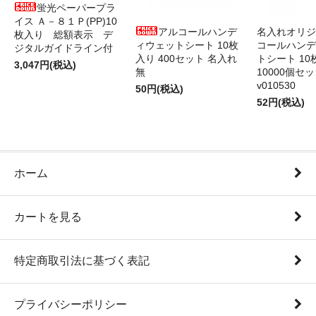
蛍光ペーパープラ
イス Ａ－８１Ｐ(PP)10
アルコールハンデ
名入れオリジ
枚入り 総額表示 デ
ィウェットシート 10枚
コールハンデ
ジタルガイドライン付
入り 400セット 名入れ
トシート 10
3,047円(税込)
無
10000個セ
v010530
50円(税込)
52円(税込)
ホーム
カートを見る
特定商取引法に基づく表記
プライバシーポリシー