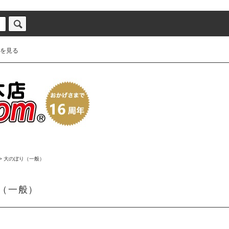
を見る
>
大のぼり（一般）
（一般）