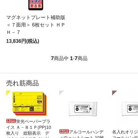
マグネットプレート補助版
＜７面用＞ 6枚セット ＨＰ
Ｈ－７
13,836円(税込)
7
1
7
商品中
-
商品
売れ筋商品
蛍光ペーパープラ
イス Ａ－８１Ｐ(PP)10
アルコールハンデ
名入れオリジ
枚入り 総額表示 デ
ィウェットシート 10枚
コールハンデ