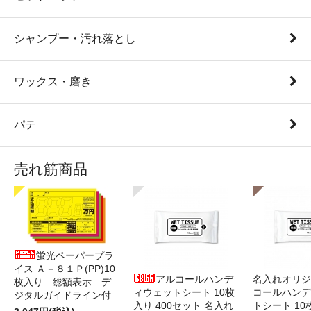
シャンプー・汚れ落とし
ワックス・磨き
パテ
売れ筋商品
蛍光ペーパープラ
イス Ａ－８１Ｐ(PP)10
アルコールハンデ
名入れオリジ
枚入り 総額表示 デ
ィウェットシート 10枚
コールハンデ
ジタルガイドライン付
入り 400セット 名入れ
トシート 10