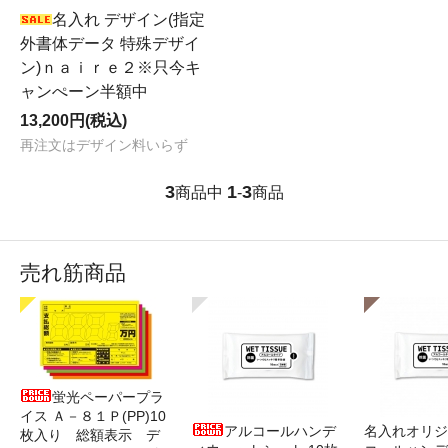
名入れ デザイン(指定
外書体データ 特殊デザイ
ン)ｎａｉｒｅ２※只今キ
ャンぺーン半額中
13,200円(税込)
再注文はデザイン料いらず
3
1
3
商品中
-
商品
売れ筋商品
蛍光ペーパープラ
イス Ａ－８１Ｐ(PP)10
アルコールハンデ
名入れオリジ
枚入り 総額表示 デ